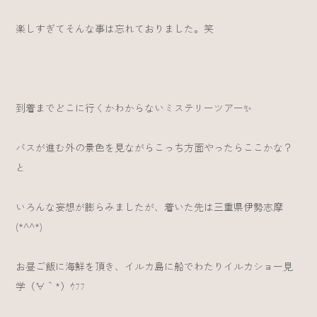
楽しすぎてそんな事は忘れておりました。笑
到着までどこに行くかわからないミステリーツアー✨
バスが進む外の景色を見ながらこっち方面やったらここかな？
と
いろんな妄想が膨らみましたが、着いた先は三重県伊勢志摩
(*^^*)
お昼ご飯に海鮮を頂き、イルカ島に船でわたりイルカショー見
学（´∀｀*）ｳﾌﾌ