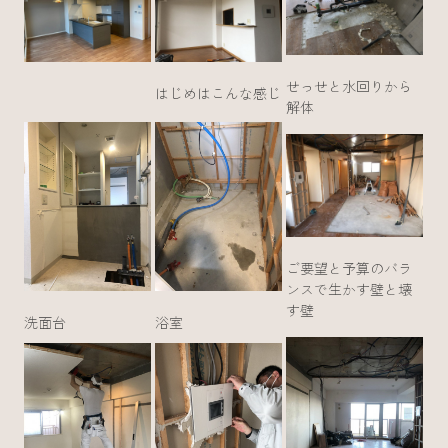
せっせと水回りから
はじめはこんな感じ
解体
ご要望と予算のバラ
ンスで生かす壁と壊
す壁
洗面台
浴室