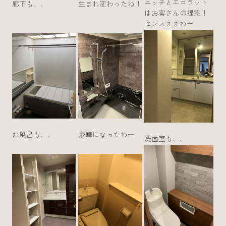
ニッチとエコラット
廊下も、、
生まれ変わったね！
はお客さんの提案！
センスええわー
お風呂も、、
豪華になったわー
洗面室も、、