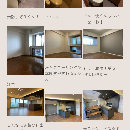
ひゃー使うんもった
素敵すぎるやん！
トイレ、、
いないわ！
床とフローリングで
もう一屋根！妥協一
雰囲気が変わるんや
切無しやなー
ねー
洋室、、
こんなに素敵な仕事
家具が入って倍率ド