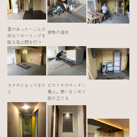
畳のあったへこんだ
激熱の造作
床はフローリングを
貼る為土間を打つ
カタチになってきた
ピカイチのキッチン
よ
職人。思いをこめて
組み立てる