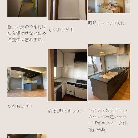
照明チェックもOK
新しい扉の枠を付け
もう少しだ！
たら傷つけないため
の養生は忘れずに！
できあがり！
トクラスのテノール
前はL型のキッチン
カウンター超カッケ
ー『マニフィーク仕
様』やね