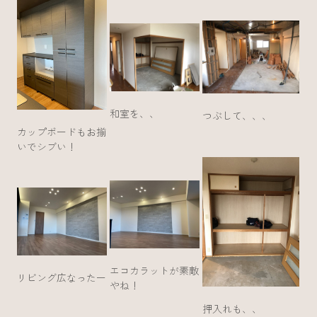
和室を、、
つぶして、、、
カップボードもお揃
いでシブい！
エコカラットが素敵
リビング広なったー
やね！
押入れも、、