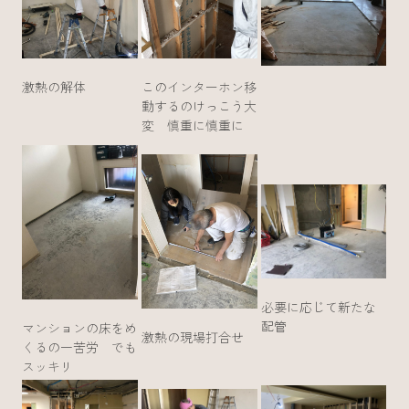
激熱の解体
このインターホン移
動するのけっこう大
変 慎重に慎重に
必要に応じて新たな
配管
マンションの床をめ
激熱の現場打合せ
くるの一苦労 でも
スッキリ