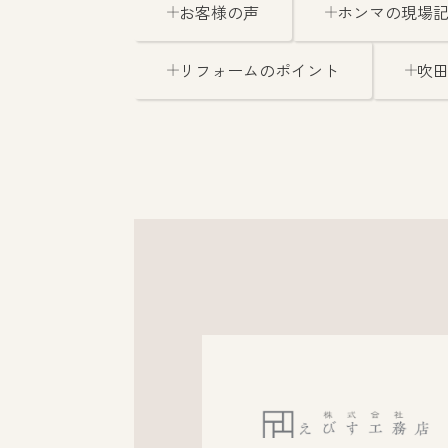
お客様の声
ホンマの現場
リフォームのポイント
吹
【みまっちゃんの吹田さん
2026.03.09
みまっちゃん日記