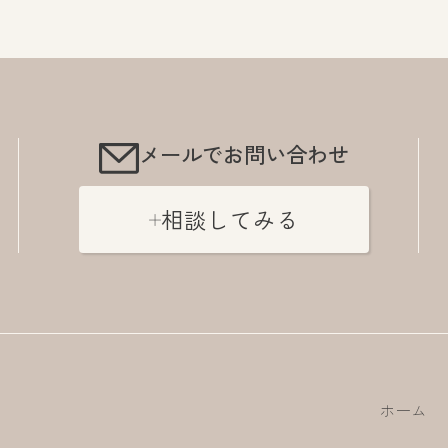
メールでお問い合わせ
相談してみる
ホーム