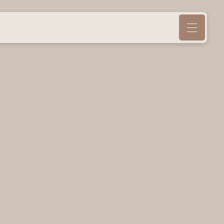
ホーム
えびす工務店について
サービス
家づくりの流れ
会社概要
ブログ
施工事例